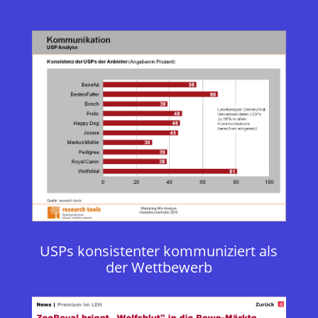
USPs konsistenter kommuniziert als
der Wettbewerb